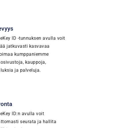
evyys
leKey ID -tunnuksen avulla voit
tää jatkuvasti kasvavaa
koimaa kumppaniemme
kosivustoja, kauppoja,
luksia ja palveluja.
vonta
eKey ID:n avulla voit
ttomasti seurata ja hallita