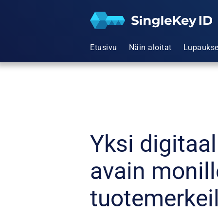
Etusivu
Näin aloitat
Lupauks
Yksi digitaa
avain monill
tuotemerkeil