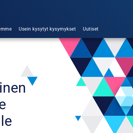
emme
Usein kysytyt kysymykset
Uutiset
linen
e
le