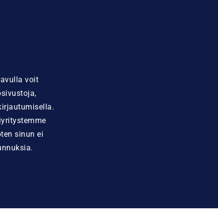
avulla voit
sivustoja,
kirjautumisella.
niyritystemme
oten sinun ei
unnuksia.