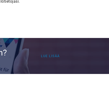
lötietojasi.
n?
LUE LISÄÄ