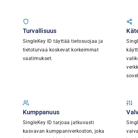
Turvallisuus
Kät
SingleKey ID täyttää tietosuojaa ja
Sing
tietoturvaa koskevat korkeimmat
käyt
vaatimukset.
vali
verk
sovel
Kumppanuus
Val
SingleKey ID tarjoaa jatkuvasti
Singl
kasvavan kumppaniverkoston, joka
vaiva