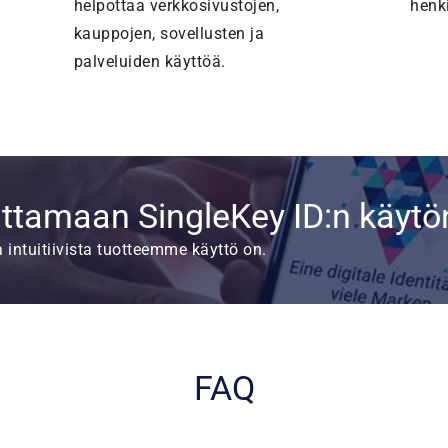
helpottaa verkkosivustojen,
henki
kauppojen, sovellusten ja
palveluiden käyttöä.
ittamaan SingleKey ID:n käytö
intuitiivista tuotteemme käyttö on.
FAQ