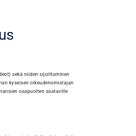
us
ideot) sekä niiden sijoittuminen
Ilman kyseisen oikeudenomistajan
mansien osapuolten saataville