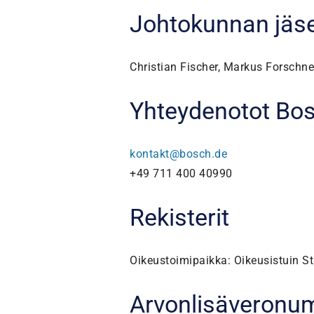
Johtokunnan jäs
Christian Fischer, Markus Forschne
Yhteydenotot Bos
kontakt@bosch.de
+49 711 400 40990
Rekisterit
Oikeustoimipaikka: Oikeusistuin S
Arvonlisäveronu