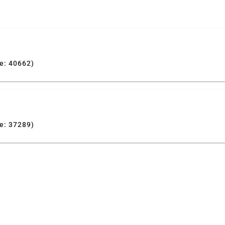
e: 40662)
e: 37289)